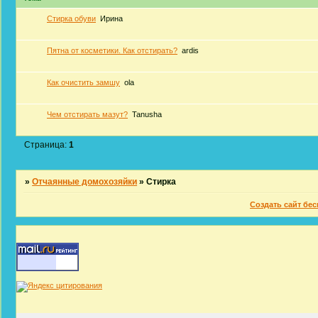
Стирка обуви
Ирина
Пятна от косметики. Как отстирать?
ardis
Как очистить замшу
ola
Чем отстирать мазут?
Tanusha
Страница:
1
»
Отчаянные домохозяйки
»
Стирка
Создать сайт бе