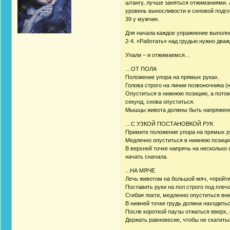
штангу, лучше заняться отжиманиями. 
уровень выносливости и силовой подго
39 у мужчин.
Для начала каждое упражнение выполн
2-4. «Работать» над грудью нужно дваж
Упали – и отжимаемся…
…ОТ ПОЛА
Положение упора на прямых руках.
Голова строго на линии позвоночника (н
Опуститься в нижнюю позицию, а потом
секунд, снова опуститься.
Мышцы живота должны быть напряженны
…С УЗКОЙ ПОСТАНОВКОЙ РУК
Примите положение упора на прямых р
Медленно опуститься в нижнюю позицию
В верхней точке напрячь на несколько 
начать сначала.
...НА МЯЧЕ
Лечь животом на большой мяч, «пройтис
Поставить руки на пол строго под плеч
Сгибая локти, медленно опуститься вни
В нижней точке грудь должна находитьс
После короткой паузы отжаться вверх, 
Держать равновесие, чтобы не скатитьс