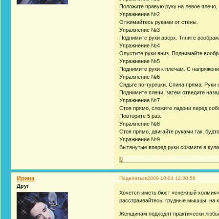
Положите правую руку на левое плечо, 
Упражнение №2
Отжимайтесь руками от стены.
Упражнение №3
Поднимите руки вверх. Тяните воображ
Упражнение №4
Опустите руки вниз. Поднимайте вообр
Упражнение №5
Поднимите руки к плечам. С напряжение
Упражнение №6
Сядьте по-турецки. Спина пряма. Руки 
Поднимите плечи, затем отведите назад
Упражнение №7
Стоя прямо, сложите ладони перед собо
Повторите 5 раз.
Упражнение №8
Стоя прямо, двигайте руками так, будт
Упражнение №9
Вытянутые вперед руки сожмите в кула
0
Ирина
Поделиться
2009-10-04 12:30:56
Друг
Хочется иметь бюст «снежный холмик»,
расстраивайтесь: грудные мышцы, на к
Женщинам подходят практически любые