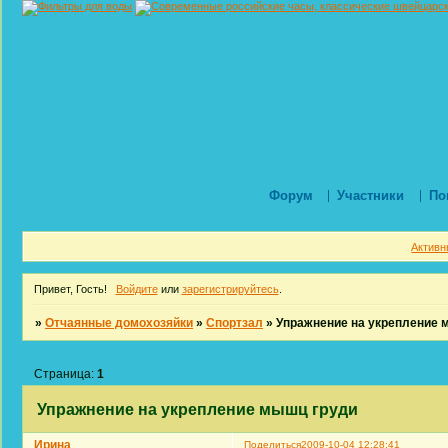
Форум
Участники
По
Активн
Привет, Гость!
Войдите
или
зарегистрируйтесь
.
»
Отчаянные домохозяйки
»
Спортзал
»
Упражнение на укрепление 
Страница:
1
Упражнение на укрепление мышц груди
Ирина
Поделиться
2009-10-04 12:28:41