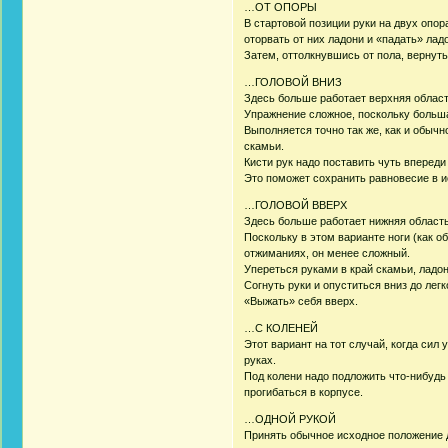
…ОТ ОПОРЫ
В стартовой позиции руки на двух опора
оторвать от них ладони и «падать» ладо
Затем, оттолкнувшись от пола, вернут
…ГОЛОВОЙ ВНИЗ
Здесь больше работает верхняя облас
Упражнение сложное, поскольку больша
Выполняется точно так же, как и обычн
скамьи.
Кисти рук надо поставить чуть впереди
Это поможет сохранить равновесие в 
…ГОЛОВОЙ ВВЕРХ
Здесь больше работает нижняя област
Поскольку в этом варианте ноги (как 
отжиманиях, он менее сложный.
Упереться руками в край скамьи, ладон
Согнуть руки и опуститься вниз до лег
«Выжать» себя вверх.
…С КОЛЕНЕЙ
Этот вариант на тот случай, когда сил
руках.
Под колени надо подложить что-нибудь
прогибаться в корпусе.
…ОДНОЙ РУКОЙ
Принять обычное исходное положение д