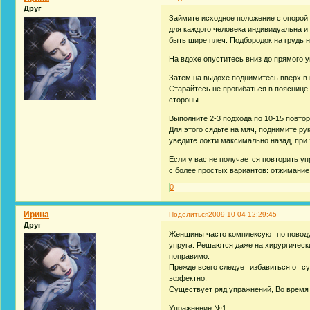
Друг
Займите исходное положение с опорой 
для каждого человека индивидуальна и
быть шире плеч. Подбородок на грудь н
На вдохе опуститесь вниз до прямого у
Затем на выдохе поднимитесь вверх в и
Старайтесь не прогибаться в пояснице
стороны.
Выполните 2-3 подхода по 10-15 повто
Для этого сядьте на мяч, поднимите рук
уведите локти максимально назад, при
Если у вас не получается повторить уп
с более простых вариантов: отжимание о
0
Ирина
Поделиться
2009-10-04 12:29:45
Друг
Женщины часто комплексуют по поводу 
упруга. Решаются даже на хирургическ
поправимо.
Прежде всего следует избавиться от су
эффектно.
Существует ряд упражнений, Во время
Упражнение №1