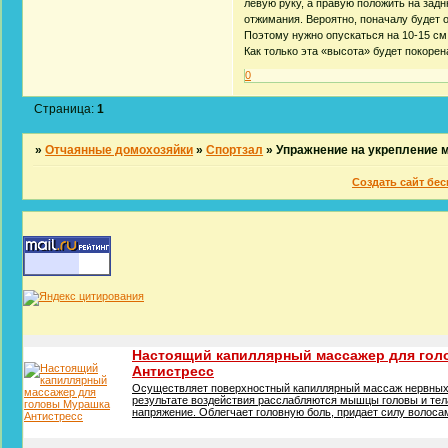
левую руку, а правую положить на зад
отжимания. Вероятно, поначалу будет о
Поэтому нужно опускаться на 10-15 см,
Как только эта «высота» будет покорен
0
Страница:
1
»
Отчаянные домохозяйки
»
Спортзал
»
Упражнение на укрепление 
Создать сайт бе
Настоящий капиллярный массажер для го
Антистресс
Осуществляет поверхностный капиллярный массаж нервных 
результате воздействия расслабляются мышцы головы и тел
напряжение. Облегчает головную боль, придает силу волосам